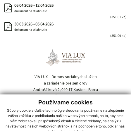
06.04.2026 - 12.04.2026
dokument na stiahnutie
(351.61 kb)
30.03.2026 - 05.04.2026
dokument na stiahnutie
(351.09 kb)
Pätička webu
VIA LUX – Domov sociálnych služieb
a zariadenie pre seniorov
Andraščíková 2, 040 17 Košice – Barca
IČO: 00696854
Používame cookies
Tel.:
055 / 685 54 21
Súbory cookie a ďalšie technológie sledovania používame na zlepšenie
vášho zážitku z prehliadania našich webových stránok, na to, aby sme
E-mail:
vialux@domov-barca.sk
vám zobrazovali prispôsobený obsah a cielené reklamy, na analýzu
návštevnosti našich webových stránok a na pochopenie toho, odkiaľ naši
Kde nás nájdete: