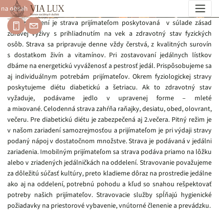
 na obsah
Jedálny lístok
V zariadení je strava prijímateľom poskytovaná v súlade zásad
zdravej výživy s prihliadnutím na vek a zdravotný stav fyzických
osôb. Strava sa pripravuje denne vždy čerstvá, z kvalitných surovín
s dostatkom živín a vitamínov. Pri zostavovaní jedálnych lístkov
dbáme na energetickú vyváženosť a pestrosť jedál. Prispôsobujeme sa
aj individuálnym potrebám prijímateľov. Okrem fyziologickej stravy
poskytujeme diétu diabetickú a šetriacu. Ak to zdravotný stav
vyžaduje, podávame jedlo v upravenej forme – mleté
a mixované. Celodenná strava zahŕňa raňajky, desiatu, obed, olovrant,
večeru. Pre diabetickú diétu je zabezpečená aj 2.večera. Pitný režim je
v našom zariadení samozrejmosťou a prijímateľom je pri výdaji stravy
podaný nápoj v dostatočnom množstve. Strava je podávaná v jedálni
zariadenia. Imobilným prijímateľom sa strava podáva priamo na lôžku
alebo v zriadených jedálničkách na oddelení. Stravovanie považujeme
za dôležitú súčasť kultúry, preto kladieme dôraz na prostredie jedálne
ako aj na oddelení, potrebnú pohodu a kľud so snahou rešpektovať
potreby našich prijímateľov. Stravovacie služby spĺňajú hygienické
požiadavky na priestorové vybavenie, vnútorné členenie a prevádzku.