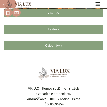
 na obsah
Povinné zverejňovanie
Zmluvy
Faktúry
Objednávky
Pätička webu
VIA LUX – Domov sociálnych služieb
a zariadenie pre seniorov
Andraščíková 2, 040 17 Košice – Barca
IČO: 00696854