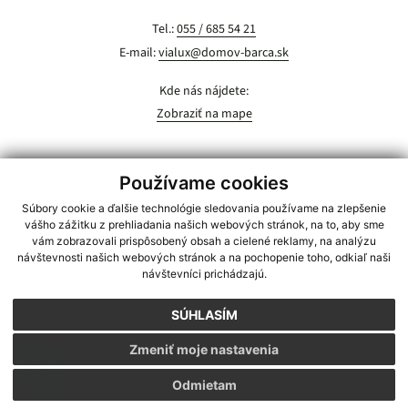
Tel.:
055 / 685 54 21
E-mail:
vialux@domov-barca.sk
Kde nás nájdete:
Zobraziť na mape
Domov
O nás
Poskytované služby
Prijatie
Aktuality
Dokumenty
Používame cookies
GDPR – ochrana osobných údajov
Cookies
Kontakt
Súbory cookie a ďalšie technológie sledovania používame na zlepšenie
webdesign
webex.digital
vášho zážitku z prehliadania našich webových stránok, na to, aby sme
vám zobrazovali prispôsobený obsah a cielené reklamy, na analýzu
návštevnosti našich webových stránok a na pochopenie toho, odkiaľ naši
návštevníci prichádzajú.
SÚHLASÍM
Zmeniť moje nastavenia
Odmietam