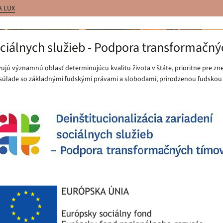
A LUX
ociálnych služieb - Podpora transformačn
tavujú významnú oblasť determinujúcu kvalitu života v štáte, prioritne pr
 v súlade so základnými ľudskými právami a slobodami, prirodzenou ľudskou 