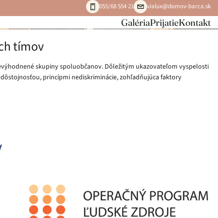
055/68 554 21
vialux@domov-barca.sk
Galéria
Prijatie
Kontakt
ých tímov
e znevýhodnené skupiny spoluobčanov. Dôležitým ukazovateľom vyspelosti
dôstojnosťou, princípmi nediskriminácie, zohľadňujúca faktory