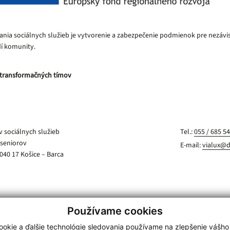
ia sociálnych služieb je vytvorenie a zabezpečenie podmienok pre nezávi
dí komunity.
a transformačných tímov
 sociálnych služieb
Tel.:
055 / 685 54
 seniorov
E-mail:
vialux@
040 17 Košice – Barca
ochrana osobných údajov
Cookies
Kontakt
Používame cookies
okie a ďalšie technológie sledovania používame na zlepšenie vášho