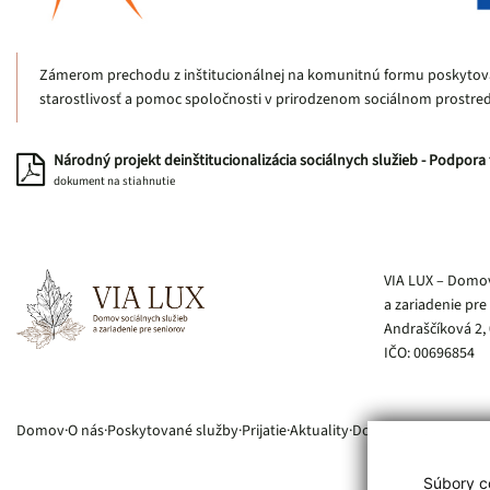
Zámerom prechodu z inštitucionálnej na komunitnú formu poskytovan
starostlivosť a pomoc spoločnosti v prirodzenom sociálnom prostre
Národný projekt deinštitucionalizácia sociálnych služieb - Podpor
dokument na stiahnutie
Pätička webu
VIA LUX – Domov
a zariadenie pre
Andraščíková 2, 
IČO: 00696854
Domov
O nás
Poskytované služby
Prijatie
Aktuality
Dokumenty
GDPR – 
Súbory co