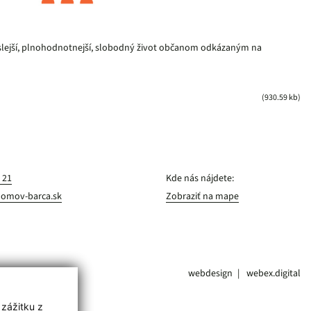
slejší, plnohodnotnejší, slobodný život občanom odkázaným na
(930.59 kb)
 21
Kde nás nájdete:
domov-barca.sk
Zobraziť na mape
webdesign
webex.digital
 zážitku z