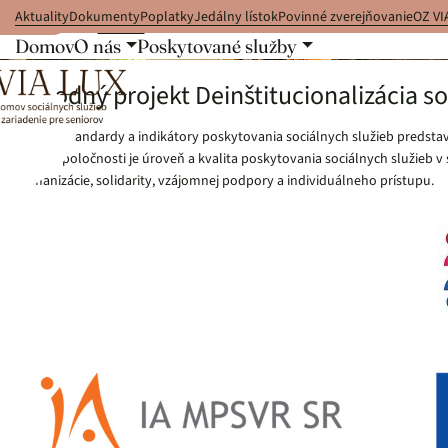
Aktuality
Dokumenty
Poplatky
Jedálny lístok
Povinné zverejňovanie
OZ VI
 na obsah
Domov
O nás
Poskytované služby
Projekty
Národný projekt Deinštitucionalizácia s
Kritéria, štandardy a indikátory poskytovania sociálnych služieb preds
každej spoločnosti je úroveň a kvalita poskytovania sociálnych služieb
humanizácie, solidarity, vzájomnej podpory a individuálneho prístupu.