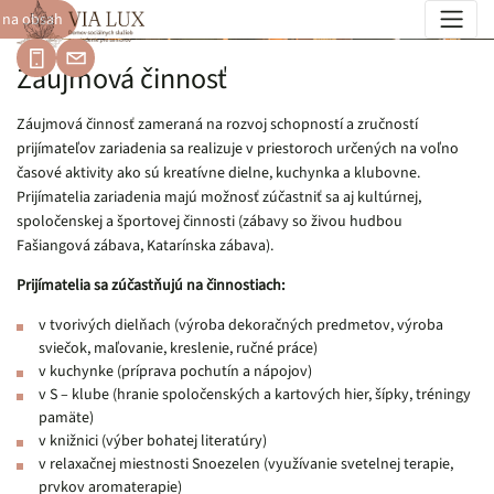
 na obsah
Ďalšie činnosti
Záujmová činnosť
Záujmová činnosť zameraná na rozvoj schopností a zručností
prijímateľov zariadenia sa realizuje v priestoroch určených na voľno
časové aktivity ako sú kreatívne dielne, kuchynka a klubovne.
Prijímatelia zariadenia majú možnosť zúčastniť sa aj kultúrnej,
spoločenskej a športovej činnosti (zábavy so živou hudbou
Fašiangová zábava, Katarínska zábava).
Prijímatelia sa zúčastňujú na činnostiach:
v tvorivých dielňach (výroba dekoračných predmetov, výroba
sviečok, maľovanie, kreslenie, ručné práce)
v kuchynke (príprava pochutín a nápojov)
v S – klube (hranie spoločenských a kartových hier, šípky, tréningy
pamäte)
v knižnici (výber bohatej literatúry)
v relaxačnej miestnosti Snoezelen (využívanie svetelnej terapie,
prvkov aromaterapie)