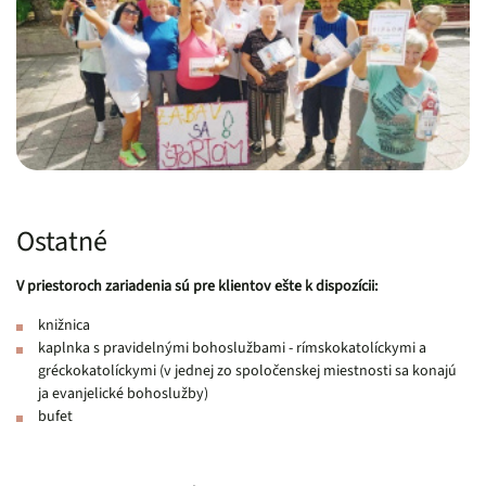
Ostatné
V priestoroch zariadenia sú pre klientov ešte k dispozícii:
knižnica
kaplnka s pravidelnými bohoslužbami - rímskokatolíckymi a
gréckokatolíckymi (v jednej zo spoločenskej miestnosti sa konajú
ja evanjelické bohoslužby)
bufet
Pätička webu