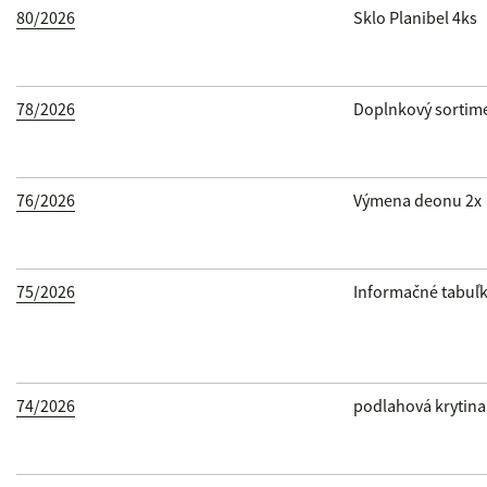
80/2026
Sklo Planibel 4ks
Filtrovať
78/2026
Doplnkový sortim
76/2026
Výmena deonu 2x
75/2026
Informačné tabuľ
74/2026
podlahová krytina