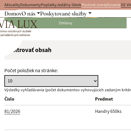
Aktuality
Dokumenty
Poplatky
Jedálny lístok
Povinné zverejňovanie
OZ VI
 na obsah
Domov
O nás
Poskytované služby
Objednávky
Zmluvy
Filtrovať obsah
Hľadaný výraz:
Počet položiek na stránke:
Typ dátumu:
Výsledky vyhľadávania (počet dokumentov vyhovujúcich zadaným kritér
Číslo
Predmet
Suma od:
81/2026
Handry 650ks