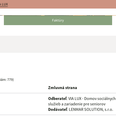
A LUX
Faktúry
Dátum od:
iám: 779)
Zmluvná strana
Suma do:
Odberateľ
: VIA LUX - Domov sociálnych
služieb a zariadenie pre seniorov
Dodávateľ
: LENMAR SOLUTION, s.r.o.