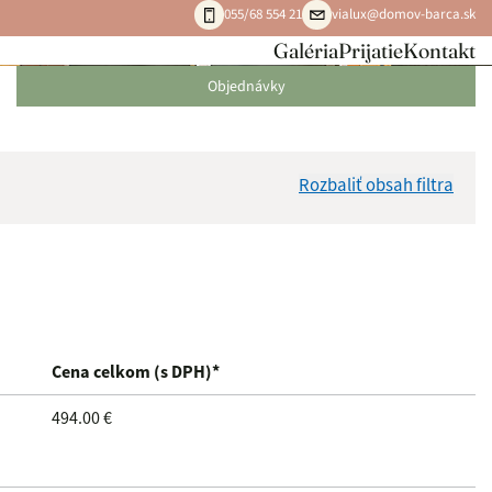
055/68 554 21
vialux@domov-barca.sk
Galéria
Prijatie
Kontakt
Objednávky
Rozbaliť obsah filtra
Hľadať v:
Dátum do:
Cena celkom (s DPH)*
494.00 €