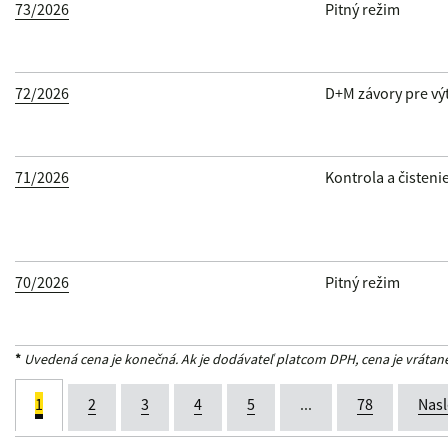
73/2026
Pitný režim
72/2026
D+M závory pre vý
71/2026
Kontrola a čisten
70/2026
Pitný režim
*
Uvedená cena je konečná. Ak je dodávateľ platcom DPH, cena je vrátan
1
2
3
4
5
...
78
Nasl