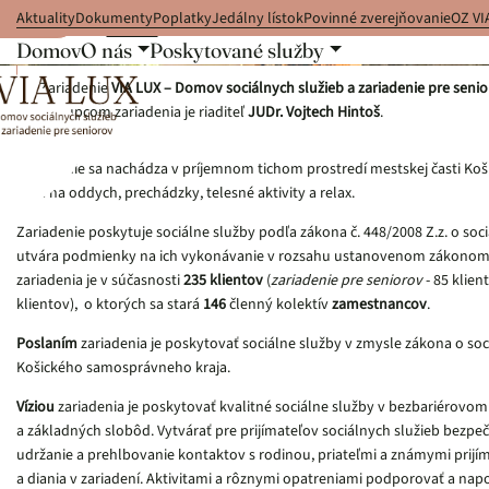
Aktuality
Dokumenty
Poplatky
Jedálny lístok
Povinné zverejňovanie
OZ VI
 na obsah
Domov
O nás
Poskytované služby
O nás
Zariadenie
VIA LUX – Domov sociálnych služieb a zariadenie pre seni
zástupcom zariadenia je riaditeľ
JUDr. Vojtech Hintoš
.
Zariadenie sa nachádza v príjemnom tichom prostredí mestskej časti Ko
roka na oddych, prechádzky, telesné aktivity a relax.
Zariadenie poskytuje sociálne služby podľa zákona č. 448/2008 Z.z. o so
utvára podmienky na ich vykonávanie v rozsahu ustanovenom zákonom, pr
zariadenia je v súčasnosti
235 klientov
(
zariadenie pre seniorov
- 85 klien
klientov), o ktorých sa stará
146
členný kolektív
zamestnancov
.
Poslaním
zariadenia je poskytovať sociálne služby v zmysle zákona o soc
Košického samosprávneho kraja.
Víziou
zariadenia je poskytovať kvalitné sociálne služby v bezbariérovom
a základných slobôd. Vytvárať pre prijímateľov sociálnych služieb bezpeč
udržanie a prehlbovanie kontaktov s rodinou, priateľmi a známymi prijím
a diania v zariadení. Aktivitami a rôznymi opatreniami podporovať a nap