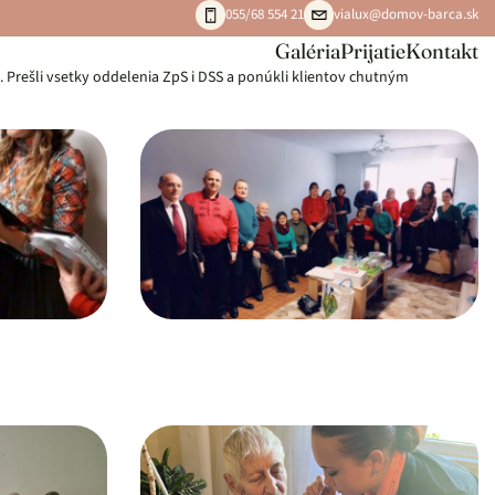
055/68 554 21
vialux@domov-barca.sk
Galéria
Prijatie
Kontakt
. Prešli vsetky oddelenia ZpS i DSS a ponúkli klientov chutným