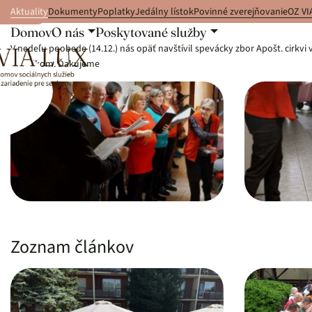
Aktuality
Dokumenty
Poplatky
Jedálny lístok
Povinné zverejňovanie
OZ VI
 na obsah
Domov
O nás
Poskytované služby
Vianočný koncert 2025
V nedeľu poobede (14.12.) nás opäť navštívil spevácky zbor Apošt. cirkvi
koláčikom. Ďakujeme
Zoznam článkov