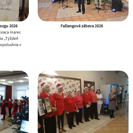
ozgu 2026
Fašiangová zábava 2026
esiaca marec
tia „Týždeň
dopoludnia v