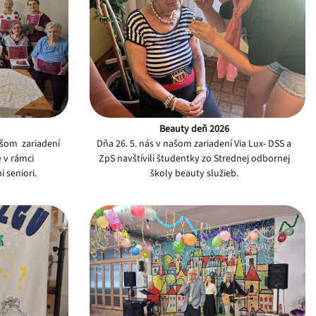
Beauty deň 2026
ašom zariadení
Dňa 26. 5. nás v našom zariadení Via Lux- DSS a
e v rámci
ZpS navštívili študentky zo Strednej odbornej
 seniori.
školy beauty služieb.