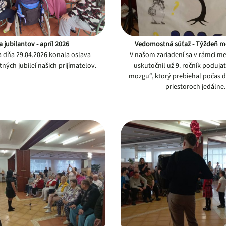
 jubilantov - apríl 2026
Vedomostná súťaž - Týždeň m
sa dňa 29.04.2026 konala oslava
V našom zariadení sa v rámci m
ných jubileí našich prijímateľov.
uskutočnil už 9. ročník poduja
mozgu“, ktorý prebiehal počas 
priestoroch jedálne.