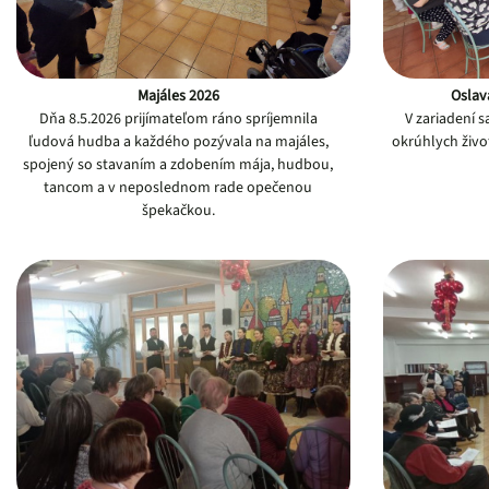
Majáles 2026
Oslava
Dňa 8.5.2026 prijímateľom ráno spríjemnila
V zariadení 
ľudová hudba a každého pozývala na majáles,
okrúhlych život
spojený so stavaním a zdobením mája, hudbou,
tancom a v neposlednom rade opečenou
špekačkou.