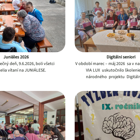
Juniáles 2026
Digitálni seniori
ečný deň, 9.6.2026, boli všetci
V období marec – máj 2026 sa v n
telia vítaní na JUNIÁLESE.
VIA LUX uskutočnilo školeni
národného projektu Digitálni