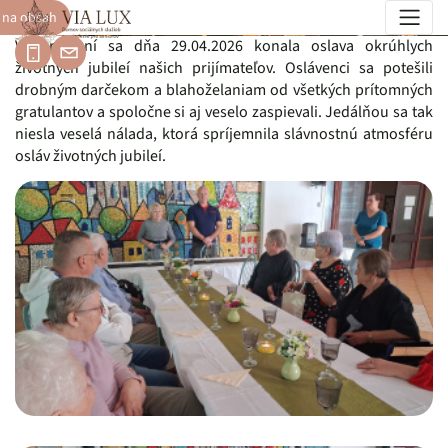
 na obsah
Oslava jubilantov - apríl 2026
V zariadení sa dňa 29.04.2026 konala oslava okrúhlych
životných jubileí našich prijímateľov. Oslávenci sa potešili
drobným darčekom a blahoželaniam od všetkých prítomných
gratulantov a spoločne si aj veselo zaspievali. Jedálňou sa tak
niesla veselá nálada, ktorá spríjemnila slávnostnú atmosféru
osláv životných jubileí.