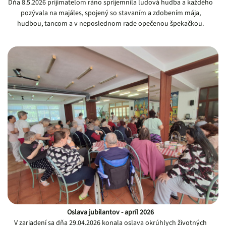
Dňa 8.5.2026 prijímateľom ráno spríjemnila ľudová hudba a každého
pozývala na majáles, spojený so stavaním a zdobením mája,
hudbou, tancom a v neposlednom rade opečenou špekačkou.
Oslava jubilantov - apríl 2026
V zariadení sa dňa 29.04.2026 konala oslava okrúhlych životných