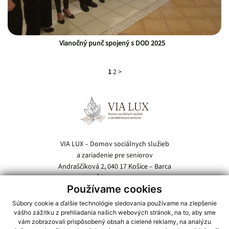
Vianočný punč spojený s DOD 2025
1
2
>
Pätička webu
VIA LUX – Domov sociálnych služieb
a zariadenie pre seniorov
Andraščíková 2, 040 17 Košice – Barca
IČO: 00696854
Používame cookies
Tel.:
055 / 685 54 21
Súbory cookie a ďalšie technológie sledovania používame na zlepšenie
E-mail:
vialux@domov-barca.sk
vášho zážitku z prehliadania našich webových stránok, na to, aby sme
vám zobrazovali prispôsobený obsah a cielené reklamy, na analýzu