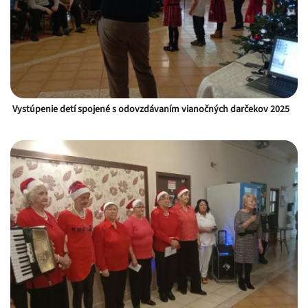
Vystúpenie detí spojené s odovzdávaním vianočných darčekov 2025